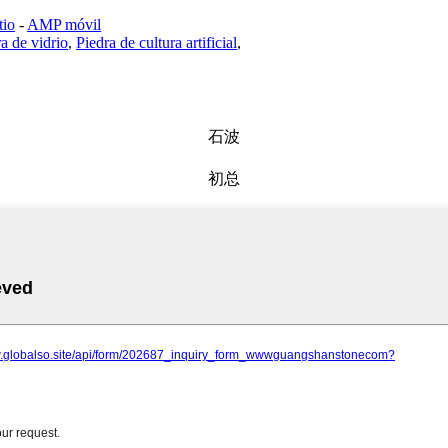
tio
-
AMP móvil
a de vidrio
,
Piedra de cultura artificial
,
石波
初总