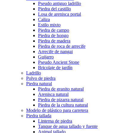
Pseudo antiguo ladrillo
Piedra del castillo
Losa de arenisca portal
Caliza
Estilo mixto
Piedra de campo
Piedra de hongo
Piedra de madera
Piedra de roca de arrecife
Arrecife de nangai
Guijarro
Pseudo Ancient Stone
Bricolaje de jardín
Ladrillo
Polvo de piedra
Piedra natural
Piedra de granito natural
Arenisca natural
Piedra de pizarra natural
Piedra de la cultura natural
Modelo de plástico para carretera
Piedra tallada
Linterna de piedra
Tanque de agua tallado y fuente
Animal tallado