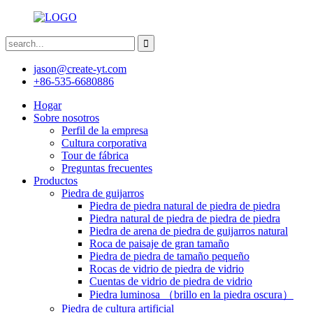
jason@create-yt.com
+86-535-6680886
Hogar
Sobre nosotros
Perfil de la empresa
Cultura corporativa
Tour de fábrica
Preguntas frecuentes
Productos
Piedra de guijarros
Piedra de piedra natural de piedra de piedra
Piedra natural de piedra de piedra de piedra
Piedra de arena de piedra de guijarros natural
Roca de paisaje de gran tamaño
Piedra de piedra de tamaño pequeño
Rocas de vidrio de piedra de vidrio
Cuentas de vidrio de piedra de vidrio
Piedra luminosa （brillo en la piedra oscura）
Piedra de cultura artificial